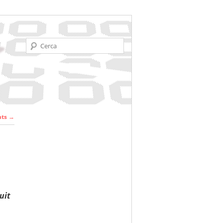
Cerca
r les
nts
→
ades
uit