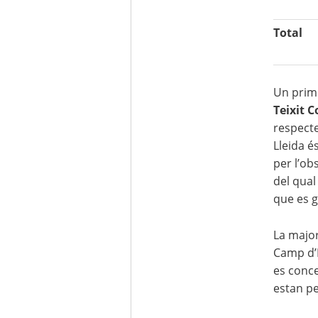
Total
Un prime
Teixit 
respecte
Lleida é
per l’ob
del qual
que es g
La major
Camp d’E
es conce
estan pe