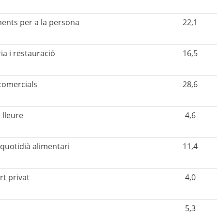
ents per a la persona
22,1
ia i restauració
16,5
comercials
28,6
 lleure
4,6
quotidià alimentari
11,4
t privat
4,0
5,3