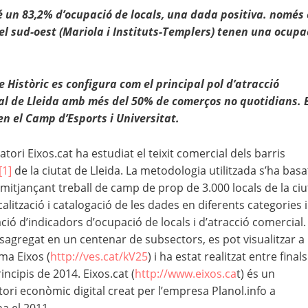
é un 83,2% d’ocupació de locals, una dada positiva. només 
el sud-oest (Mariola i Instituts-Templers) tenen una ocupa
e Històric es configura com el principal pol d’atracció
al de Lleida amb més del 50% de comerços no quotidians. E
n el Camp d’Esports i Universitat.
atori Eixos.cat ha estudiat el teixit comercial dels barris
[1]
de la ciutat de Lleida. La metodologia utilitzada s’ha basa
mitjançant treball de camp de prop de 3.000 locals de la ciu
calització i catalogació de les dades en diferents categories i
ació d’indicadors d’ocupació de locals i d’atracció comercial. 
sagregat en un centenar de subsectors, es pot visualitzar a 
ma Eixos (
http://ves.cat/kV25
) i ha estat realitzat entre final
incipis de 2014. Eixos.cat (
http://www.eixos.ca
t) és un
ori econòmic digital creat per l’empresa Planol.info a
a el 2011.