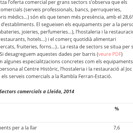
litza l’oferta comercial per grans sectors s’observa que els
comercials (serveis professionals, bancs, perruqueries,
ris mèdics…) són els que tenen més presència, amb el 28,
l d’establiments. El segueixen els equipaments per a la pers
abateries, joieries, perfumeries…), l’hostaleria i la restauraci
restaurants, hotels…) i el comerç quotidià alimentari
rcats, fruiteries, forns…).. La resta de sectors se situa per 
Si desagreguem aquestes dades per barris (
veure PDF
)
m algunes especialitzacions concretes com els equipaments
persona al Centre Històric, l’hostaleria i la restauració al Joc
o els serveis comercials a la Rambla Ferran-Estació.
Sectors comercials a Lleida, 2014
%
nts per a la llar
7,6