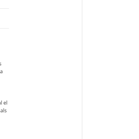
s
ta
l el
als