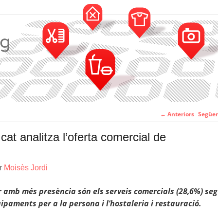
Navegació pe
←
Anteriors
Següe
entr
cat analitza l’oferta comercial de
er
Moisès Jordi
r amb més presència són els serveis comercials (28,6%) seg
ipaments per a la persona i l’hostaleria i restauració.