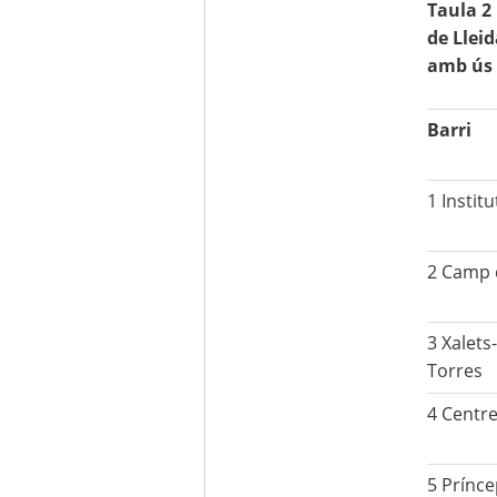
Taula 2 
de Lleid
amb ús 
Barri
1 Instit
2 Camp 
3 Xalet
Torres
4 Centre
5 Prínce