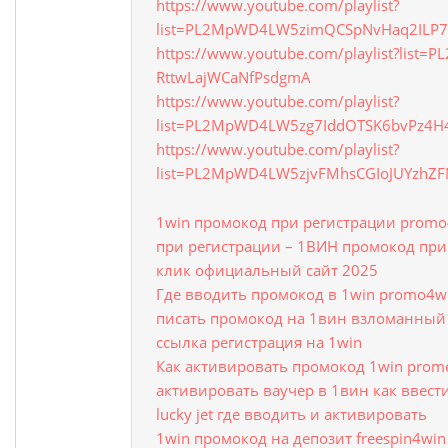
https://www.youtube.com/playlist?
list=PL2MpWD4LW5zimQCSpNvHaq2ILP7
https://www.youtube.com/playlist?list
RttwLajWCaNfPsdgmA
https://www.youtube.com/playlist?
list=PL2MpWD4LW5zg7IddOTSK6bvPz4H
https://www.youtube.com/playlist?
list=PL2MpWD4LW5zjvFMhsCGIoJUYzhZ
1win промокод при регистрации prom
при регистрации – 1ВИН промокод при
клик официальный сайт 2025
Где вводить промокод в 1win promo4wi
писать промокод на 1вин взломанный к
ссылка регистрация на 1win
Как активировать промокод 1win prom
активировать ваучер в 1вин как ввест
lucky jet где вводить и активировать
1win промокод на депозит freespin4wi