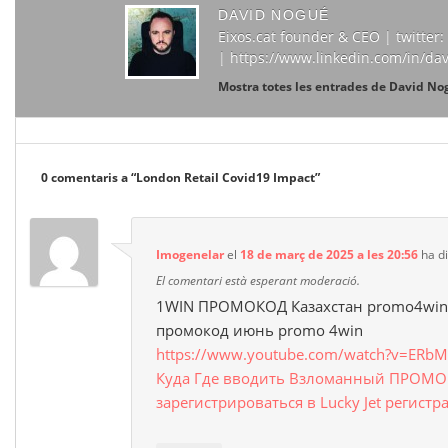
DAVID NOGUÉ
Eixos.cat founder & CEO | twitte
| https://www.linkedin.com/in/da
Mostra totes les entrades de David N
0 comentaris a “
London Retail Covid19 Impact
”
Imogenelar
el
18 de març de 2025 a les 20:56
ha di
El comentari està esperant moderació.
1WIN ПРОМОКОД Казахстан promo4win 
промокод июнь promo 4win
https://www.youtube.com/watch?v=ERb
Куда Где вводить Взломанный ПРОМО
зарегистрироваться в Lucky Jet регистр