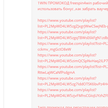
1WIN ПРОМОКОД freespin4win рабочий
использовать бонус ,как забрать вауче
https://www.youtube.com/playlist?
list=PL2MpWD4LW5zgZJxgrJWwCSwjNEb-
https://www.youtube.com/playlist?
list=PL2MpWD4LW5zgqTBWsE6kFgN1zd
https://www.youtube.com/playlist?list
cckmv_mgGctO8eW
https://www.youtube.com/playlist?
list=PL2MpWD4LW5zimQCSpNvHaq2ILP7
https://www.youtube.com/playlist?list
RttwLajWCaNfPsdgmA
https://www.youtube.com/playlist?
list=PL2MpWD4LW5zg7IddOTSK6bvPz4H
https://www.youtube.com/playlist?
list=PL2MpWD4LW5zjvFMhsCGIoJUYzhZ
1win промокод при регистрации prom