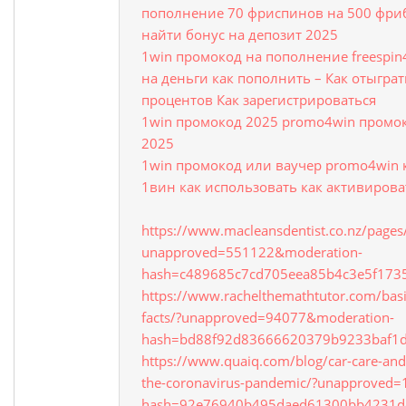
пополнение 70 фриспинов на 500 фриб
найти бонус на депозит 2025
1win промокод на пополнение freespi
на деньги как пополнить – Как отыгра
процентов Как зарегистрироваться
1win промокод 2025 promo4win промок
2025
1win промокод или ваучер promo4win 
1вин как использовать как активирова
https://www.macleansdentist.co.nz/pages/
unapproved=551122&moderation-
hash=c489685c7cd705eea85b4c3e5f17
https://www.rachelthemathtutor.com/bas
facts/?unapproved=94077&moderation-
hash=bd88f92d83666620379b9233baf1
https://www.quaiq.com/blog/car-care-and
the-coronavirus-pandemic/?unapproved
hash=92e76940b495daed61300bb4231d