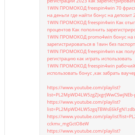
регистрации 2023 как зарегистрирова
1WIN ПРОМОКОД freespin4win 70 фрис
на деньги где найти бонус на депозит 
1WIN ПРОМОКОД freespin4win Как отыг
процентов Как пополнить зарегистрир
1WIN ПРОМОКОД promo4win бонус на 
зарегистрироваться в 1вин без паспор
1WIN ПРОМОКОД freespin4win как полу
регистрацию как играть использовать
1WIN ПРОМОКОД freespin4win рабочий
использовать бонус ,как забрать вауче
https://www.youtube.com/playlist?
list=PL2MpWD4LW5zgZJxgrJWwCSwjNEb-
https://www.youtube.com/playlist?
list=PL2MpWD4LW5zgqTBWsE6kFgN1zd
https://www.youtube.com/playlist?list
cckmv_mgGctO8eW
https://www.youtube.com/playlist?