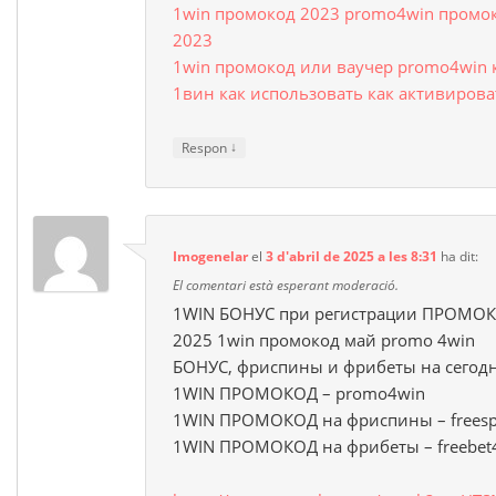
1win промокод 2023 promo4win промок
2023
1win промокод или ваучер promo4win 
1вин как использовать как активирова
↓
Respon
Imogenelar
el
3 d'abril de 2025 a les 8:31
ha dit:
El comentari està esperant moderació.
1WIN БОНУС при регистрации ПРОМОК
2025 1win промокод май promo 4win
БОНУС, фриспины и фрибеты на сегод
1WIN ПРОМОКОД – promo4win
1WIN ПРОМОКОД на фриспины – freesp
1WIN ПРОМОКОД на фрибеты – freebet