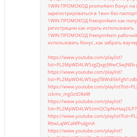
1WIN ПРОМОКОД promo4win бонус на 
зарегистрироваться в 1вин без паспор
1WIN ПРОМОКОД freespin4win как полу
регистрацию как играть использовать
1WIN ПРОМОКОД freespin4win рабочий
использовать бонус ,как забрать вауче
https://www.youtube.com/playlist?
list=PL2MpWD4LW5zgZJxgrJWwCSwjNEb-
https://www.youtube.com/playlist?
list=PL2MpWD4LW5zgqTBWsE6kFgN1zd
https://www.youtube.com/playlist?list
cckmv_mgGctO8eW
https://www.youtube.com/playlist?
list=PL2MpWD4LW5zimQCSpNvHaq2ILP7
https://www.youtube.com/playlist?list
RttwLajWCaNfPsdgmA
https://www.youtube.com/playlist?