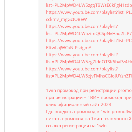
list=PL2MpWD4LW5zgqTBWsE6kFgN1zd
https://www.youtube.com/playlist?list
cckmv_mgGctO8eW
https://www.youtube.com/playlist?
list=PL2MpWD4LW5zimQCSpNvHaq2ILP7
https://www.youtube.com/playlist?list
RttwLajWCaNfPsdgmA
https://www.youtube.com/playlist?
list=PL2MpWD4LW5zg7IddOTSK6bvPz4H
https://www.youtube.com/playlist?
list=PL2MpWD4LW5zjvFMhsCGIoJUYzhZ
1win промокод при регистрации prom
при регистрации – 1ВИН промокод при
клик официальный сайт 2023
Где вводить промокод в 1win promo4wi
писать промокод на 1вин взломанный к
ссылка регистрация на 1win