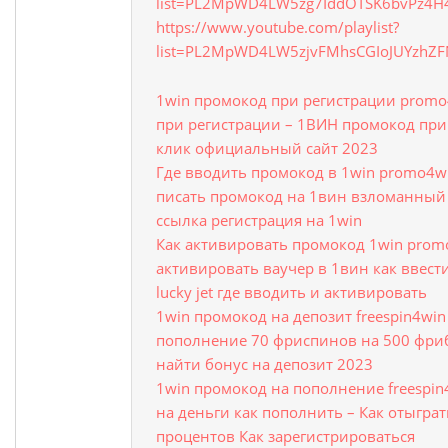
list=PL2MpWD4LW5zg7IddOTSK6bvPz4H
https://www.youtube.com/playlist?
list=PL2MpWD4LW5zjvFMhsCGIoJUYzhZ
1win промокод при регистрации prom
при регистрации – 1ВИН промокод при
клик официальный сайт 2023
Где вводить промокод в 1win promo4wi
писать промокод на 1вин взломанный к
ссылка регистрация на 1win
Как активировать промокод 1win prom
активировать ваучер в 1вин как ввест
lucky jet где вводить и активировать
1win промокод на депозит freespin4wi
пополнение 70 фриспинов на 500 фриб
найти бонус на депозит 2023
1win промокод на пополнение freespi
на деньги как пополнить – Как отыгра
процентов Как зарегистрироваться