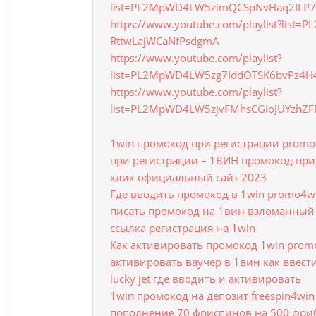
list=PL2MpWD4LW5zimQCSpNvHaq2ILP7
https://www.youtube.com/playlist?list
RttwLajWCaNfPsdgmA
https://www.youtube.com/playlist?
list=PL2MpWD4LW5zg7IddOTSK6bvPz4H
https://www.youtube.com/playlist?
list=PL2MpWD4LW5zjvFMhsCGIoJUYzhZ
1win промокод при регистрации prom
при регистрации – 1ВИН промокод при
клик официальный сайт 2023
Где вводить промокод в 1win promo4wi
писать промокод на 1вин взломанный к
ссылка регистрация на 1win
Как активировать промокод 1win prom
активировать ваучер в 1вин как ввест
lucky jet где вводить и активировать
1win промокод на депозит freespin4wi
пополнение 70 фриспинов на 500 фриб