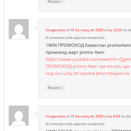
↓
Respon
Imogenelar
el
18 de març de 2025 a les 23:35
ha di
El comentari està esperant moderació.
1WIN ПРОМОКОД Казахстан promo4win 
промокод март promo 4win
https://www.youtube.com/watch?v=Cjjpn
ПРОМОКОД promo 4win где писать где
код на Lucky Jet ссылка регистрация на
↓
Respon
Imogenelar
el
19 de març de 2025 a les 8:54
ha dit
El comentari està esperant moderació.