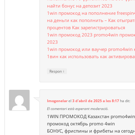
найти бонус на депозит 2023
1win промокод на пополнение freespi
на деньги как пополнить – Как отыгра
процентов Как зарегистрироваться
1win промокод 2023 promo4win промок
2023
1win промокод или ваучер promo4win 
1вин как использовать как активирова
↓
Respon
Imogenelar
el
3 d'abril de 2025 a les 8:17
ha dit:
El comentari està esperant moderació.
1WIN ПРОМОКОД Казахстан promo4win 
промокод октябрь promo 4win
БОНУС, фриспины и фрибеты на сегод