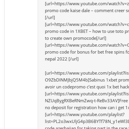
[url=https://www.youtube.com/watch?v=z
promo code kaise dale – comment creer 
[/url]
[url=https://www.youtube.com/watch?v=
promo code in 1XBET – how to use toto p
to create own promocode[/url]
[url=https://www.youtube.com/watch?v=
promo code for bonus for bet free spins fo
nepal 2022 [/url]
[url=https://www.youtube.com/playlist?l
O9ZbDINMJbjQ5M4b]Sabinus 1xbet prom
avoir un codepromo c’est quoi 1x bet hack
[url=https://www.youtube.com/playlist?lis
NZUqBygRXBeRNmZwq-t-ReBv33AV]Free 1
no deposit for registration how can i get 
[url=https://www.youtube.com/playlist?
list=PL2o3wxUljG4p3B6BYTf78N_y1eWl3
code azerbaijan for taking part in the race 