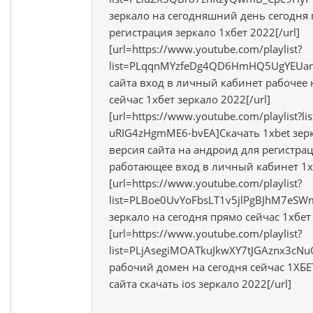
зеркало на сегодняшний день сегодня 
регистрация зеркало 1хбет 2022[/url]
[url=https://www.youtube.com/playlist?
list=PLqqnMYzfeDg4QD6HmHQ5UgYEUan
сайта вход в личный кабинет рабочее 
сейчас 1хбет зеркало 2022[/url]
[url=https://www.youtube.com/playlist?
uRIG4zHgmME6-bvEA]Скачать 1xbet зер
версия сайта на андроид для регистра
работающее вход в личный кабинет 1хб
[url=https://www.youtube.com/playlist?
list=PLBoe0UvYoFbsLT1v5jlPgBJhM7eSW
зеркало на сегодня прямо сейчас 1хбет 
[url=https://www.youtube.com/playlist?
list=PLjAsegiMOATkuJkwXY7tJGAznx3cNu
рабочий домен на сегодня сейчас 1ХБ
сайта скачать ios зеркало 2022[/url]