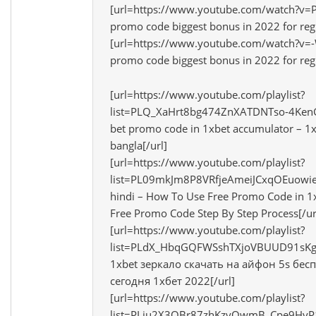
[url=https://www.youtube.com/watch?v=
promo code biggest bonus in 2022 for regi
[url=https://www.youtube.com/watch?v=
promo code biggest bonus in 2022 for regi
[url=https://www.youtube.com/playlist?
list=PLQ_XaHrt8bg474ZnXATDNTso-4KenG
bet promo code in 1xbet accumulator – 1x
bangla[/url]
[url=https://www.youtube.com/playlist?
list=PL09mkJm8P8VRfjeAmeiJCxqOEuowie7
hindi – How To Use Free Promo Code in 
Free Promo Code Step By Step Process[/ur
[url=https://www.youtube.com/playlist?
list=PLdX_HbqGQFWSshTXjoVBUUD91sKgk
1xbet зеркало скачать на айфон 5s бес
сегодня 1хбет 2022[/url]
[url=https://www.youtube.com/playlist?
list=PLiu2X3QBr87zhKzyQwmB_Cpe9HyP1