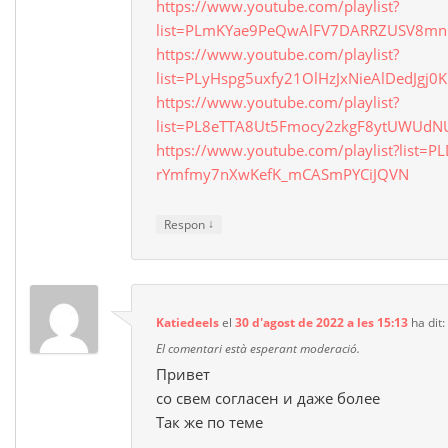
https://www.youtube.com/playlist?
list=PLmKYae9PeQwAlFV7DARRZUSV8m
https://www.youtube.com/playlist?
list=PLyHspg5uxfy21OlHzJxNieAlDedJgj0
https://www.youtube.com/playlist?
list=PL8eTTA8Ut5Fmocy2zkgF8ytUWUdN
https://www.youtube.com/playlist?list=P
rYmfmy7nXwKefK_mCASmPYCiJQVN
↓
Respon
Katiedeels
el
30 d'agost de 2022 a les 15:13
ha dit:
El comentari està esperant moderació.
Привет
со свем согласен и даже более
Так же по теме