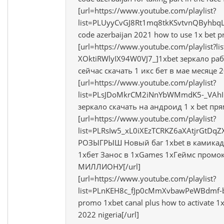
[url=https://www.youtube.com/playlist?
list=PLUyyCvGJ8Rt1mq8tkKSvtvnQByhbqL
code azerbaijan 2021 how to use 1x bet p
[url=https://www.youtube.com/playlist?l
XOktiRWlyIX94W0VJ7_]1xbet зеркало ра
сейчас скачать 1 икс бет в мае месяце 2
[url=https://www.youtube.com/playlist?
list=PLsJDoMkrCM2iNnYbWMmdK5-_VAhI
зеркало скачать на андроид 1 x bet пря
[url=https://www.youtube.com/playlist?
list=PLRsIw5_xL0iXEzTCRKZ6aXAtjrGt
РОЗЫГРЫШ Новый баг 1xbet в камикадз
1хбет Занос в 1xGames 1хГеймс промо
МИЛЛИОНУ[/url]
[url=https://www.youtube.com/playlist?
list=PLnKEH8c_fJp0cMmXvbawPeWBdmf-bT
promo 1xbet canal plus how to activate 
2022 nigeria[/url]