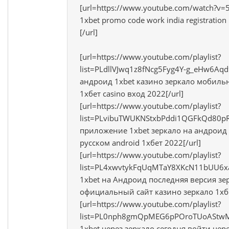
[url=https://www.youtube.com/watch?v
1xbet promo code work india registration
[/url]
[url=https://www.youtube.com/playlist?
list=PLdllVJwq1z8fNcg5Fyg4Y-g_eHw6Aqd
андроид 1xbet казино зеркало мобиль
1хбет casino вход 2022[/url]
[url=https://www.youtube.com/playlist?
list=PLvibuTWUKNStxbPddi1QGFkQd80pR
приложение 1xbet зеркало на андроид 
русском android 1хбет 2022[/url]
[url=https://www.youtube.com/playlist?
list=PL4xwvtykFqUqMTaY8XKcN11bUU6x
1xbet на Андроид последняя версия з
официальный сайт казино зеркало 1хбе
[url=https://www.youtube.com/playlist?
list=PL0nph8gmQpMEG6pPOroTUoAStwMB
1xbet через зеркало сегодня войти чер