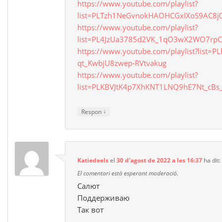
https://www.youtube.com/playlist?
list=PLTzh1NeGvnokHAOHCGxIXoS9AC8j
https://www.youtube.com/playlist?
list=PL4JzUa3785d2VK_1qO3wX2WO7rpCI
https://www.youtube.com/playlist?list=P
qt_KwbjU8zwep-RVtvakug
https://www.youtube.com/playlist?
list=PLKBVJtK4p7XhKNT1LNQ9hE7Nt_cBs
↓
Respon
Katiedeels
el
30 d'agost de 2022 a les 16:37
ha dit:
El comentari està esperant moderació.
Салют
Поддерживаю
Так вот