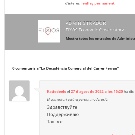
d'interès l'
enllaç permanent
.
ADMINISTRADOR
EIXOS Economic Observatory
Mostra totes les entrades de Administ
0 comentaris a “
La Decadència Comercial del Carrer Ferran
”
Katiedeels
el
27 d'agost de 2022 a les 15:20
ha dit:
El comentari està esperant moderació.
Здравствуйте
Поддерживаю
Так вот