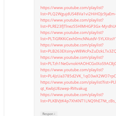
https://www.youtube.com/playlist?
list=PLQ2WgujdUS48Va1vi2HiHOJc9jaEm-
https://www.youtube.com/playlist?
list=PLRE23fJTlnez55HlMHGP3Gx-Mjrdh
https://www.youtube.com/playlist?
list=PLTiGRKKiCexh0mcNNutdV-5YLXXssY
https://www.youtube.com/playlist?
list=PLB263EXsinyvW8WcPxZuDzkLTx3Z
https://www.youtube.com/playlist?
list=PLTzh1NeGvnokHAOHCGxIXoS9AC8j
https://www.youtube.com/playlist?
list=PL4JzUa3785d2VK_1qO3wX2WO7rpCI
https://www.youtube.com/playlist?list=P
qt_KwbjU8zwep-RVtvakug
https://www.youtube.com/playlist?
list=PLKBVJtK4p7XhKNT1LNQ9hE7Nt_cBs
↓
Respon