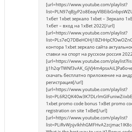
[url=https://www.youtube.com/playlist?
list=PLN97qBjyP2o8EeayVlBEibGnbpsW
1хбет 1xbet зеркало 1xbet – Зеркало 1x
1хбет – вход на 1xBet 2022[/url]
[url=https://www.youtube.com/playlist?
list=PLs7eQ7DBeHOHj1BZHHpCfOwOZn
контора 1xbet зеркало сайта актуально
ставки на спорт на русском россия 2022
[url=https://www.youtube.com/playlist?lis
Jj1h2qrTWNf3vAK_GjVJ4m4psxAiL]Рабоче
скачать бесплатно приложение на анд
регистрация[/url]
[url=https://www.youtube.com/playlist?
list=PL6R2QK40w3K7DLrlmGIFuniwZiixb
1xbet promo code bonus 1xBet promo cod
registration on site 1xBet[/url]
[url=https://www.youtube.com/playlist?
list=PLiRvWjsjvIkhhGMFHvA2zcjmac1IK8
What is the best way to use it? Bonus code