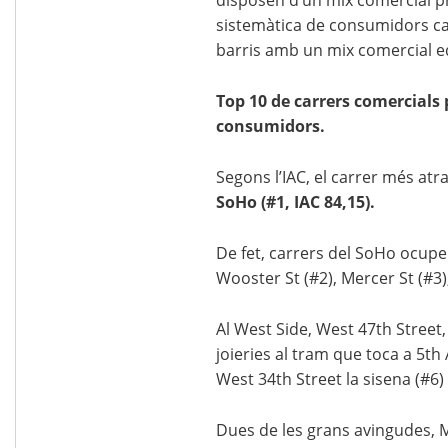
disposen d’un mix comercial pro
sistemàtica de consumidors cap 
barris amb un mix comercial equ
Top 10 de carrers comercials 
consumidors.
Segons l’IAC, el carrer més at
SoHo (#1, IAC 84,15).
De fet, carrers del SoHo ocupen
Wooster St (#2), Mercer St (#3),
Al West Side, West 47th Stree
joieries al tram que toca a 5th
West 34th Street la sisena (#6) 
Dues de les grans avingudes, 