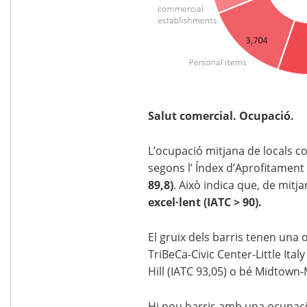
Salut comercial. Ocupació.
L’ocupació mitjana de locals 
segons l’ Índex d’Aprofitament 
89,8)
. Això indica que, de mitj
excel·lent (IATC > 90).
El gruix dels barris tenen una 
TriBeCa-Civic Center-Little Ital
Hill (IATC 93,05) o bé Midtown
Hi nou barris amb una ocupaci