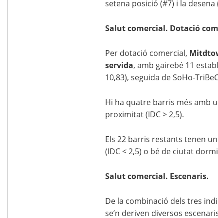
setena posició (#7) i la desena
Salut comercial. Dotació com
Per dotació comercial,
Mitdto
servida
, amb gairebé 11 estab
10,83), seguida de SoHo-TriBeCa-
Hi ha quatre barris més amb u
proximitat (IDC > 2,5).
Els 22 barris restants tenen un
(IDC < 2,5) o bé de ciutat dormit
Salut comercial. Escenaris.
De la combinació dels tres indi
se’n deriven diversos escenaris