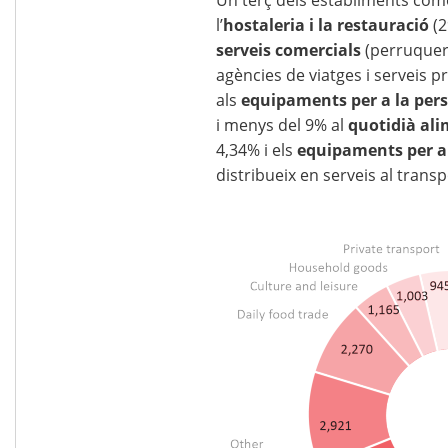
Un terç dels establiments com
l’
hostaleria i la restauració
(2
serveis comercials
(perruqueri
agències de viatges i serveis p
als
equipaments per a la per
i menys del 9% al
quotidià ali
4,34% i els
equipaments per a 
distribueix en serveis al transpo