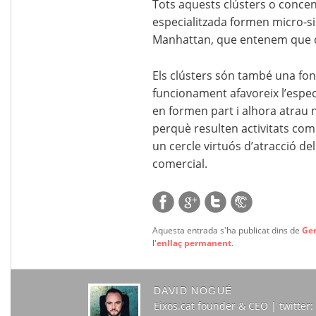
Tots aquests clústers o concen
especialitzada formen micro-si
Manhattan, que entenem que cal
Els clústers són també una fon
funcionament afavoreix l’especi
en formen part i alhora atrau 
perquè resulten activitats comp
un cercle virtuós d’atracció del
comercial.
Aquesta entrada s'ha publicat dins de
Ge
l'
enllaç permanent
.
DAVID NOGUÉ
Eixos.cat founder & CEO | twitte