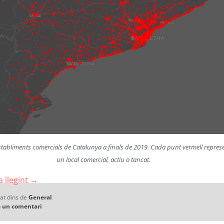
tabliments comercials de Catalunya a finals de 2019. Cada punt vermell repres
un local comercial, actiu o tancat.
 llegint
→
at dins de
General
 un comentari