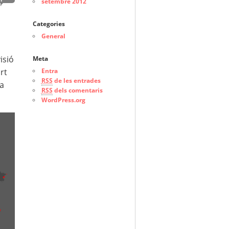
setembre 2012
Categories
General
isió
Meta
rt
Entra
RSS
de les entrades
ia
RSS
dels comentaris
WordPress.org