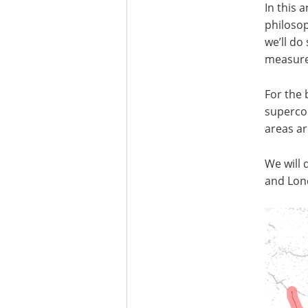
In this 
philosop
we’ll do
measur
For the 
supercom
areas ar
We will 
and Lond