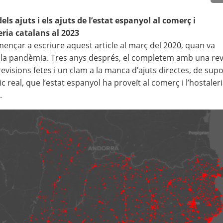
dels ajuts i els ajuts de l’estat espanyol al comerç i
eria catalans al 2023
nçar a escriure aquest article al març del 2020, quan va
 la pandèmia. Tres anys després, el completem amb una rev
revisions fetes i un clam a la manca d’ajuts directes, de supo
 real, que l’estat espanyol ha proveït al comerç i l’hostaler
.