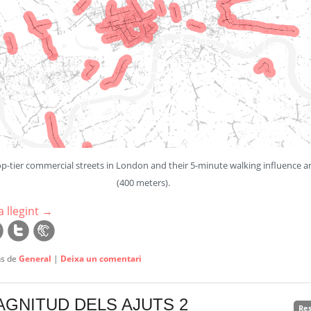
p-tier commercial streets in London and their 5-minute walking influence a
(400 meters).
 llegint
→
ns de
General
|
Deixa un comentari
AGNITUD DELS AJUTS 2
Re