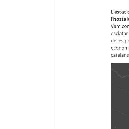
L’estat 
l’hostal
Vam come
esclatar
de les p
econòmic
catalans