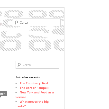
Cerca
Cerca
Entrades recents
The Countercyclical
The Bars of Pompeii
New York and Food as a
spon
Service
What moves the big
banks?