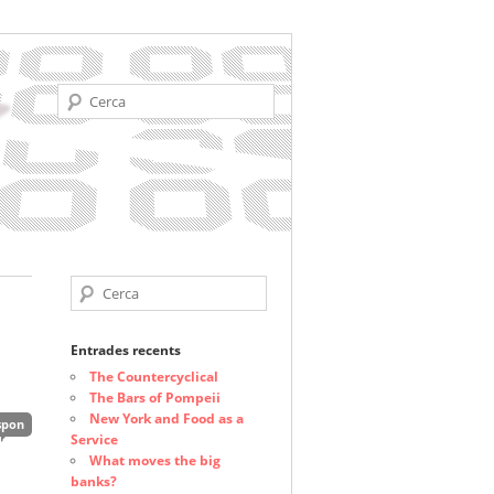
Cerca
Cerca
Entrades recents
The Countercyclical
The Bars of Pompeii
New York and Food as a
spon
Service
What moves the big
banks?