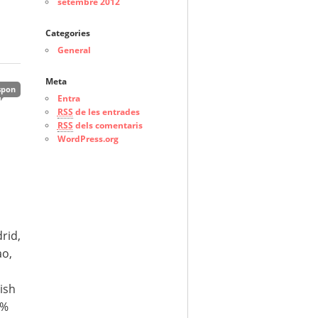
setembre 2012
Categories
General
Meta
spon
Entra
RSS
de les entrades
RSS
dels comentaris
WordPress.org
rid,
ao,
ish
5%