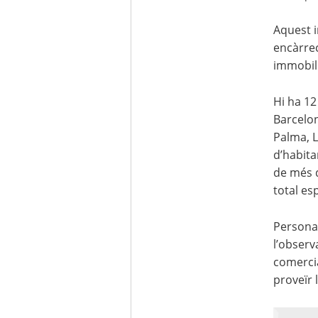
Aquest i
encàrrec
immobili
Hi ha 12
Barcelon
Palma, L
d’habita
de més 
total es
Personal
l’observ
comercia
proveïr 