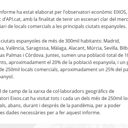
nforme ha estat elaborat per l’observatori econòmic EIXOS,
 d’API.cat, amb la finalitat de tenir un escenari clar del mer
ari de locals comercials a les principals ciutats espanyoles.
 ciutats espanyoles de més de 300mil habitants: Madrid,
a, València, Saragossa, Màlaga, Alacant, Múrcia, Sevilla, Bilb
as Palmas i Còrdova. Juntes, sumen una població total de 
nts, aproximadament el 20% de la població espanyola, i un 
de 250mil locals comercials, aproximadament un 25% del p
panyol.
 de camp de la xarxa de col·laboradors geogràfics de
atori Eixos.cat ha visitat tots i cada un dels més de 250mil lo
ls, abans, durant i després de la pandèmia, per a poder
les dades necessàries per a fer aquest informe.