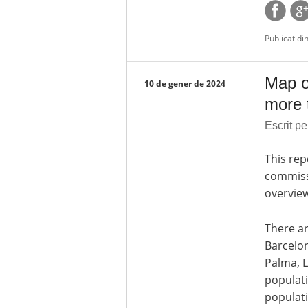
Publicat di
Map o
10 de gener de 2024
more 
Escrit pe
This rep
commissi
overview
There ar
Barcelon
Palma, L
populati
populati