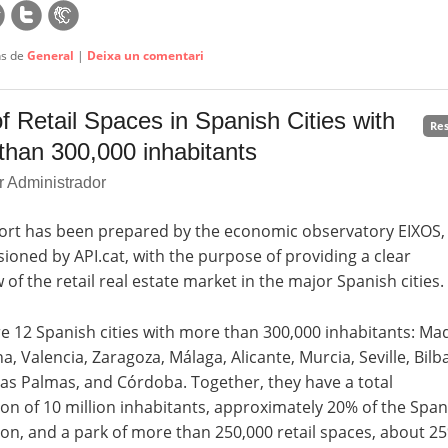
ns de
General
|
Deixa un comentari
f Retail Spaces in Spanish Cities with
Re
than 300,000 inhabitants
r Administrador
ort has been prepared by the economic observatory EIXOS,
oned by API.cat, with the purpose of providing a clear
 of the retail real estate market in the major Spanish cities.
e 12 Spanish cities with more than 300,000 inhabitants: Mad
a, Valencia, Zaragoza, Málaga, Alicante, Murcia, Seville, Bilb
as Palmas, and Córdoba. Together, they have a total
on of 10 million inhabitants, approximately 20% of the Span
on, and a park of more than 250,000 retail spaces, about 2